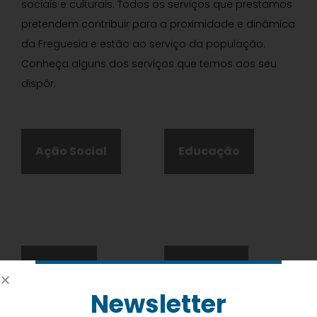
sociais e culturais. Todos os serviços que prestamos
pretendem contribuir para a proximidade e dinâmica
da Freguesia e estão ao serviço da população.
Conheça alguns dos serviços que temos aos seu
dispôr.
Ação Social
Educação
Cultura
Desporto