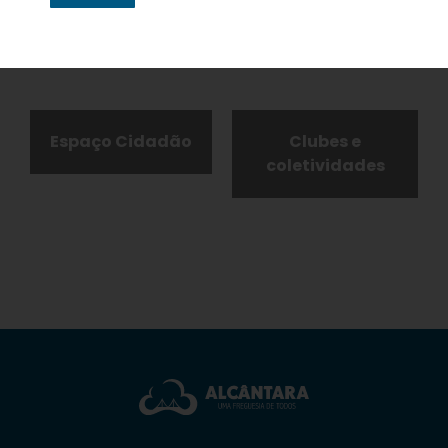
Alcântara
Agulhas
Espaço Cidadão
Clubes e
coletividades