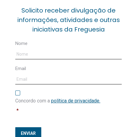
Solicito receber divulgação de
informações, atividades e outras
iniciativas da Freguesia
Comunidade
Comunicação
Sénior
Nome
Email
Piscina
Espaço Público
Política
de
Concordo com a
política de privacidade.
privacidade
*
Biblioteca de
Mercado Rosa
ENVIAR