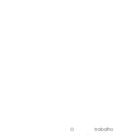
Mensagem do
Presidente
O trabalho