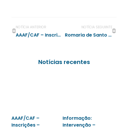
NOTÍCIA ANTERIOR
NOTÍCIA SEGUIINTE
AAAF/CAF – Inscrições e Renovações – Ano Letivo 2026/2027
Romaria de Santo Amaro 2026 – Galeria de Fotos
Notícias recentes
AAAF/CAF –
Informação:
Inscrições –
Intervenção –